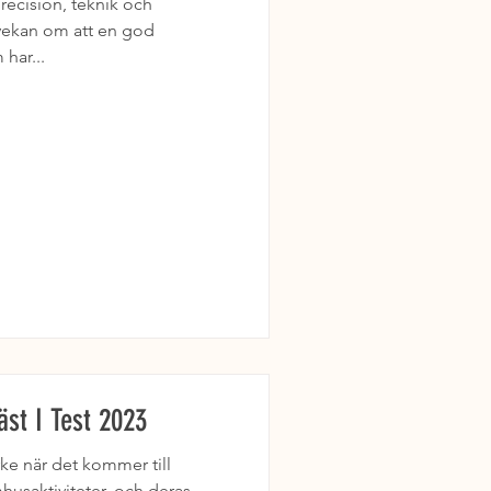
recision, teknik och
tvekan om att en god
har...
äst I Test 2023
rke när det kommer till
husaktiviteter, och deras