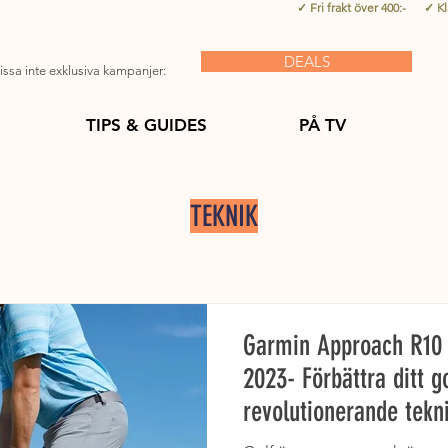
✓ Fri frakt över 400:- ✓ K
DEALS
ssa inte exklusiva kampanjer:
TIPS & GUIDES
PÅ TV
TEKNIK
Garmin Approach R10 
2023- Förbättra ditt 
revolutionerande tekn