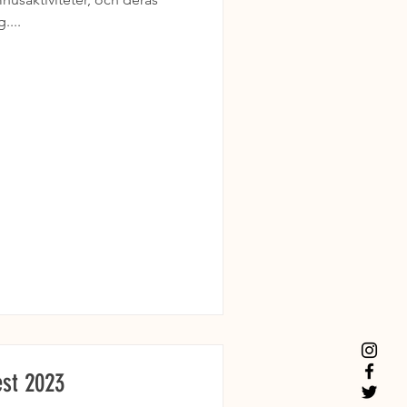
....
est 2023