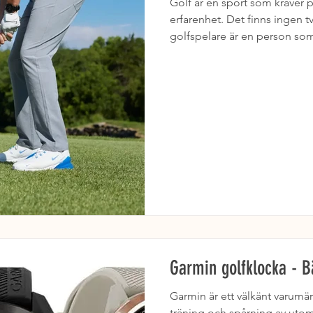
Golf är en sport som kräver p
erfarenhet. Det finns ingen 
golfspelare är en person som 
Garmin golfklocka - B
Garmin är ett välkänt varumä
träning och spårning av utom