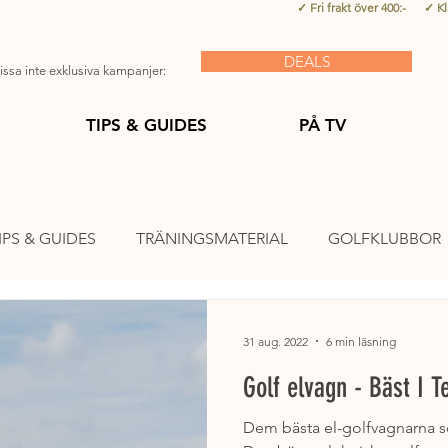
✓ Fri frakt över 400:- ✓ K
DEALS
ssa inte exklusiva kampanjer:
TIPS & GUIDES
PÅ TV
IPS & GUIDES
TRÄNINGSMATERIAL
GOLFKLUBBOR
AR
GOLFBAGAR
GOLFTILLBEHÖR
PUTTRÄNIN
31 aug. 2022
6 min läsning
Golf elvagn - Bäst I T
DER
PÅ TV
MEST LÄST
Dem bästa el-golfvagnarna 