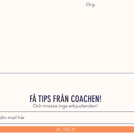
Org.
FÅ TIPS FRÅN COACHEN!
Och misssa inga erbjudanden!
JA, TACK!