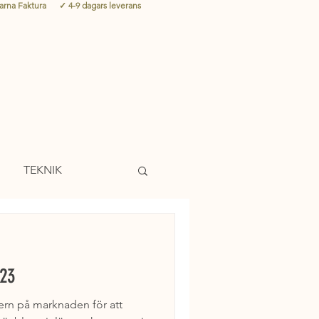
larna Faktura ✓ 4-9 dagars leverans
TEKNIK
G
CHIPPTRÄNING
023
tern på marknaden för att