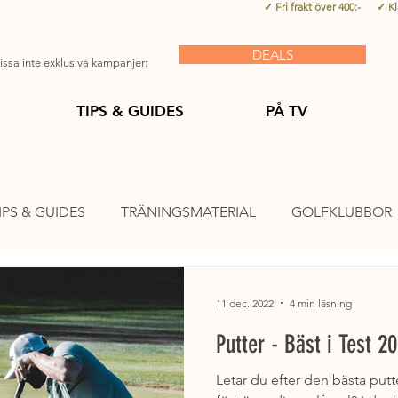
✓ Fri frakt över 400:- ✓ K
DEALS
ssa inte exklusiva kampanjer:
TIPS & GUIDES
PÅ TV
IPS & GUIDES
TRÄNINGSMATERIAL
GOLFKLUBBOR
AR
GOLFBAGAR
GOLFTILLBEHÖR
PUTTRÄNIN
11 dec. 2022
4 min läsning
Putter - Bäst i Test 2
DER
PÅ TV
MEST LÄST
Letar du efter den bästa put