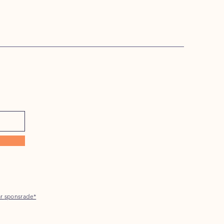
är
sponsrade*