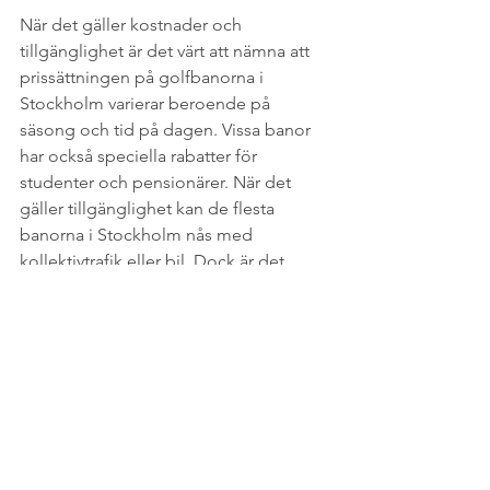
När det gäller kostnader och 
tillgänglighet är det värt att nämna att 
prissättningen på golfbanorna i 
Stockholm varierar beroende på 
säsong och tid på dagen. Vissa banor 
har också speciella rabatter för 
studenter och pensionärer. När det 
gäller tillgänglighet kan de flesta 
banorna i Stockholm nås med 
kollektivtrafik eller bil. Dock är det 
alltid bäst att kolla med respektive 
bana för att få den mest uppdaterade 
informationen om transport och 
kostnader.
Sammanfattningsvis finns det många 
golfbanor att välja mellan i Stockholm, 
oavsett om du är en erfaren golfare 